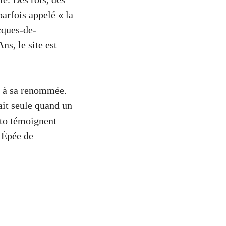
parfois appelé « la
cques-de-
s, le site est
é à sa renommée.
ait seule quand un
to témoignent
’Épée de