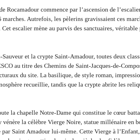
l de Rocamadour commence par l’ascension de l’escali
6 marches. Autrefois, les pèlerins gravissaient ces mar
 Cet escalier mène au parvis des sanctuaires, véritable 
t-Sauveur et la crypte Saint-Amadour, toutes deux clas
SCO au titre des Chemins de Saint-Jacques-de-Compost
cturaux du site. La basilique, de style roman, impressi
mosphère recueillie, tandis que la crypte abrite les reli
oute la chapelle Notre-Dame qui constitue le cœur batta
vénère la célèbre Vierge Noire, statue millénaire en b
ée par Saint Amadour lui-même. Cette Vierge à l’Enfant, 