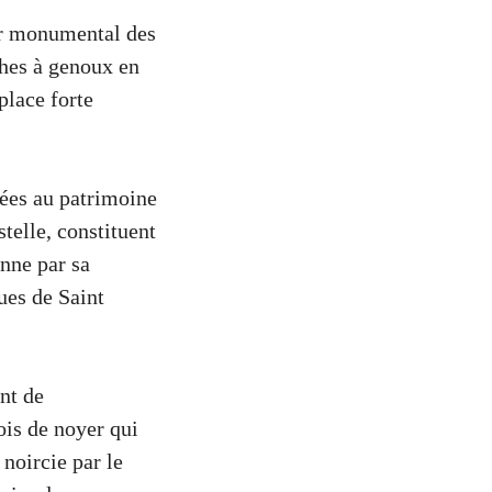
er monumental des
ches à genoux en
place forte
sées au patrimoine
elle, constituent
onne par sa
ques de Saint
nt de
ois de noyer qui
noircie par le