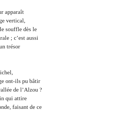
ur apparaît
ge vertical,
le souffle dès le
ale ; c’est aussi
un trésor
ichel,
ont-ils pu bâtir
allée de l’Alzou ?
n qui attire
nde, faisant de ce