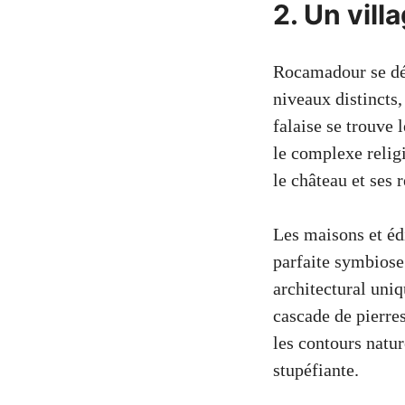
2. Un vill
Rocamadour se dév
niveaux distincts
falaise se trouve 
le complexe relig
le château et ses 
Les maisons et édi
parfaite symbiose 
architectural uni
cascade de pierres
les contours natur
stupéfiante.