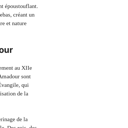
nt époustouflant.
ebas, créant un
re et nature
dour
lement au XIIe
t Amadour sont
Évangile, qui
isation de la
rinage de la
e. Des rois, des