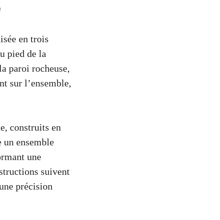
e
sée en trois
u pied de la
 la paroi rocheuse,
nt sur l’ensemble,
e, construits en
ée un ensemble
formant une
structions suivent
 une précision