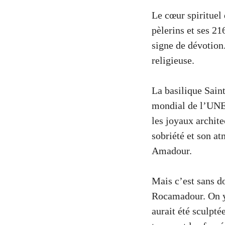
Le cœur spiritue
pèlerins et ses 21
signe de dévotion.
religieuse.
La basilique Sain
mondial de l’UNE
les joyaux archite
sobriété et son at
Amadour.
Mais c’est sans d
Rocamadour. On y 
aurait été sculpt