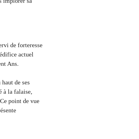
us implorer sa
rvi de forteresse
édifice actuel
ent Ans.
 haut de ses
à la falaise,
 Ce point de vue
résente