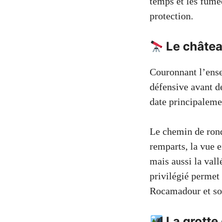
temps et les fumée
protection.
Le châtea
Couronnant l’ense
défensive avant de
date principalemen
Le chemin de rond
remparts, la vue e
mais aussi la vall
privilégié permet 
Rocamadour et son
La grotte