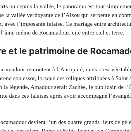
rts ou depuis la vallée, le panorama est tout simpleme
e la vallée verdoyante de l’Alzou qui serpente en contr
nt avec l’imposante falaise. Ce mariage entre architectu
 l’âme même de Rocamadour, cité entre ciel et terre.
ire et le patrimoine de Rocama
ocamadour remontent à l’Antiquité, mais c’est véritab
 prend son essor, lorsque des reliques attribuées à Sain
n la légende, Amadour serait Zachée, le publicain de l’
mite dans ces falaises après avoir accompagné l’évangél
amadour devient l’un des quatre grands lieux de pèle
ôtés de Jérusalem, Rome et Saint-Jacques-de-Compostell