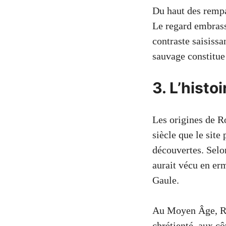
Du haut des rempa
Le regard embrass
contraste saisissa
sauvage constitue
3. L’histo
Les origines de R
siècle que le site
découvertes. Selo
aurait vécu en er
Gaule.
Au Moyen Âge, Roc
chrétienté, aux c