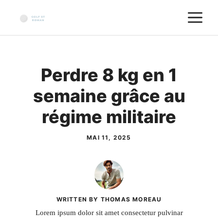
Aller
M
au
contenu
Perdre 8 kg en 1
semaine grâce au
régime militaire
MAI 11, 2025
WRITTEN BY THOMAS MOREAU
Lorem ipsum dolor sit amet consectetur pulvinar