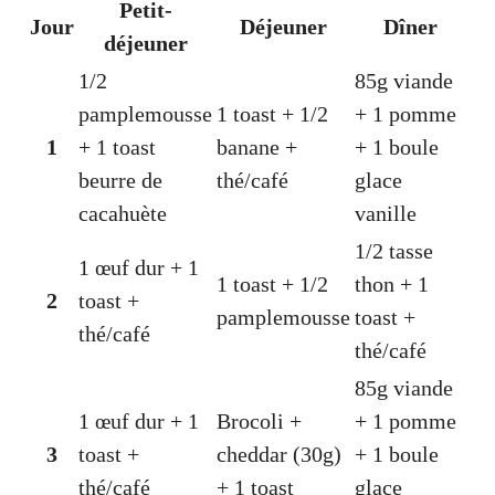
Petit-
Jour
Déjeuner
Dîner
déjeuner
1/2
85g viande
pamplemousse
1 toast + 1/2
+ 1 pomme
1
+ 1 toast
banane +
+ 1 boule
beurre de
thé/café
glace
cacahuète
vanille
1/2 tasse
1 œuf dur + 1
1 toast + 1/2
thon + 1
2
toast +
pamplemousse
toast +
thé/café
thé/café
85g viande
1 œuf dur + 1
Brocoli +
+ 1 pomme
3
toast +
cheddar (30g)
+ 1 boule
thé/café
+ 1 toast
glace