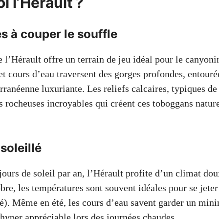
i l’Hérault ?
 à couper le souffle
 l’Hérault offre un terrain de jeu idéal pour le canyon
 et cours d’eau traversent des gorges profondes, entouré
ranéenne luxuriante. Les reliefs calcaires, typiques de 
s rocheuses incroyables qui créent ces toboggans natur
soleillé
ours de soleil par an, l’Hérault profite d’un climat dou
obre, les températures sont souvent idéales pour se jeter
pé). Même en été, les cours d’eau savent garder un min
 hyper appréciable lors des journées chaudes.