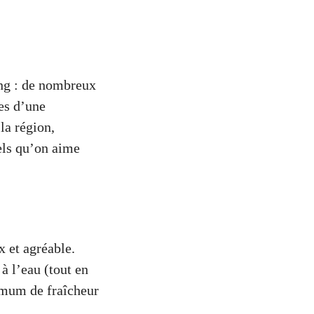
ing : de nombreux
es d’une
la région,
els qu’on aime
x et agréable.
 à l’eau (tout en
imum de fraîcheur