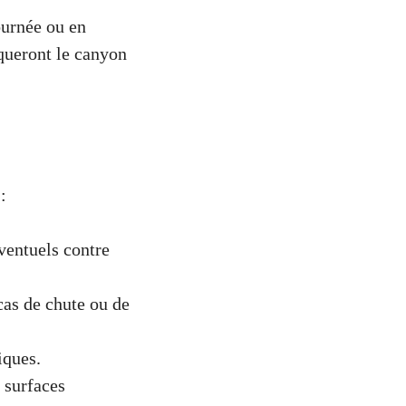
ournée ou en
iqueront le canyon
:
éventuels contre
cas de chute ou de
iques.
 surfaces