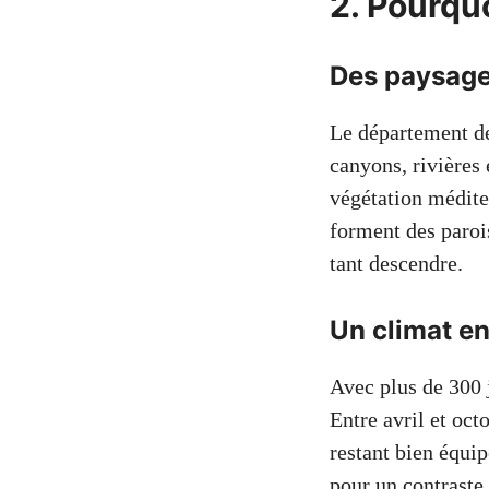
2. Pourquo
Des paysages
Le département de
canyons, rivières
végétation méditer
forment des paroi
tant descendre.
Un climat en
Avec plus de 300 j
Entre avril et oct
restant bien équi
pour un contraste