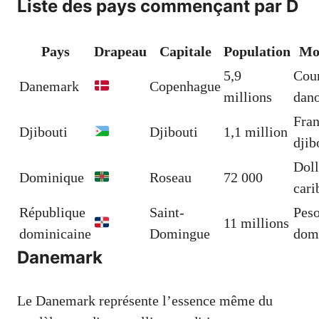
Liste des pays commençant par D
Pays
Drapeau
Capitale
Population
Mo
5,9
Cou
Danemark
Copenhague
millions
dano
Fra
Djibouti
Djibouti
1,1 million
djib
Doll
Dominique
Roseau
72 000
cari
République
Saint-
Pes
11 millions
dominicaine
Domingue
dom
Danemark
Le Danemark représente l’essence même du