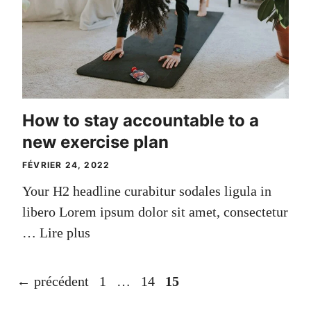
How to stay accountable to a
new exercise plan
FÉVRIER 24, 2022
Your H2 headline curabitur sodales ligula in
libero Lorem ipsum dolor sit amet, consectetur
…
Lire plus
Page
Page
Page
←
précédent
1
…
14
15