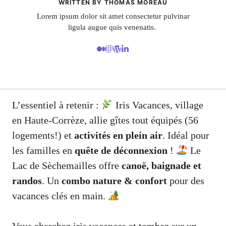
WRITTEN BY THOMAS MOREAU
Lorem ipsum dolor sit amet consectetur pulvinar
ligula augue quis venenatis.
L’essentiel à retenir :
Iris Vacances, village
en Haute-Corrèze, allie gîtes tout équipés (56
logements!) et
activités en plein air
. Idéal pour
les familles en
quête de déconnexion
!
Le
Lac de Sèchemailles offre
canoë, baignade et
randos
. Un
combo nature & confort
pour des
vacances clés en main.
Vous cherchez iris vacances et tombez sur un