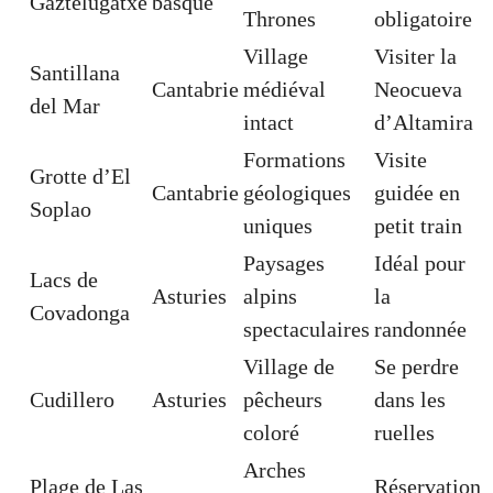
Gaztelugatxe
basque
Thrones
obligatoire
Village
Visiter la
Santillana
Cantabrie
médiéval
Neocueva
del Mar
intact
d’Altamira
Formations
Visite
Grotte d’El
Cantabrie
géologiques
guidée en
Soplao
uniques
petit train
Paysages
Idéal pour
Lacs de
Asturies
alpins
la
Covadonga
spectaculaires
randonnée
Village de
Se perdre
Cudillero
Asturies
pêcheurs
dans les
coloré
ruelles
Arches
Plage de Las
Réservation