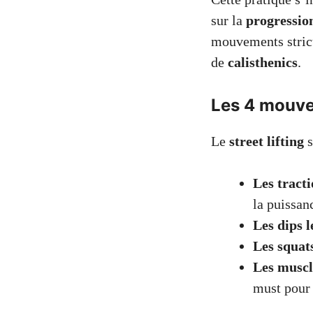
sur la
progressio
mouvements stricts
de
calisthenics
.
Les 4 mouvem
Le
street lifting
s
Les tracti
la puissan
Les dips l
Les squat
Les muscl
must pour