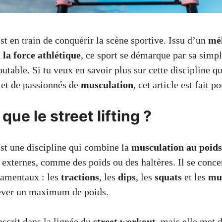
st en train de conquérir la scène sportive. Issu d’un
mél
 la force athlétique
, ce sport se démarque par sa simpl
outable. Si tu veux en savoir plus sur cette discipline qu
s et de passionnés de
musculation
, cet article est fait po
que le street lifting ?
st une discipline qui combine la
musculation au poids
 externes, comme des poids ou des haltères. Il se conce
amentaux : les
tractions
, les
dips
, les
squats
et les
mu
lever un maximum de poids.
nscrit dans la lignée du
street workout
, mais elle met 