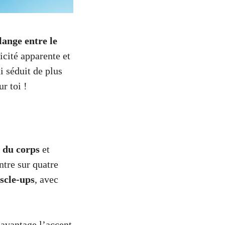
ange entre le
icité apparente et
i séduit de plus
ur toi !
 du corps
et
ntre sur quatre
scle-ups
, avec
davantage l’accent