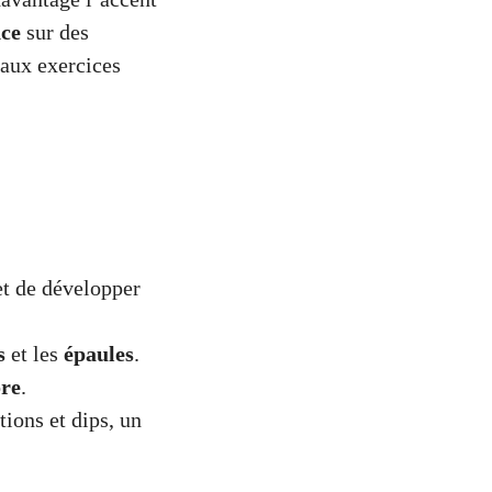
ce
sur des
 aux exercices
et de développer
s
et les
épaules
.
ore
.
ions et dips, un