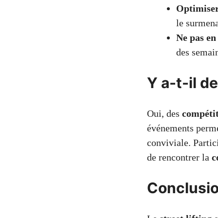
Optimiser
le surmen
Ne pas en 
des semain
Y a-t-il d
Oui, des
compétit
événements permet
conviviale. Parti
de rencontrer la
c
Conclusi