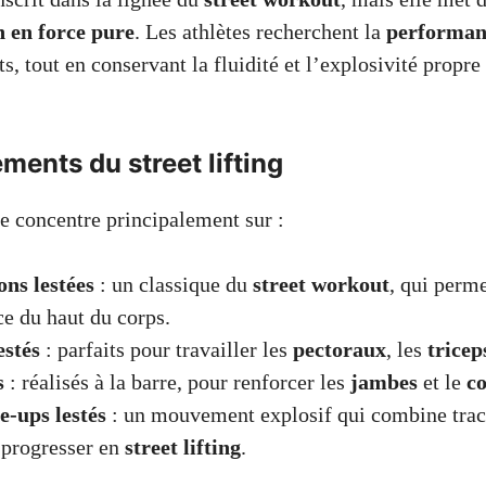
n en force pure
. Les athlètes recherchent la
performan
, tout en conservant la fluidité et l’explosivité propre
ents du street lifting
e concentre principalement sur :
ons lestées
: un classique du
street workout
, qui perm
ce du haut du corps.
estés
: parfaits pour travailler les
pectoraux
, les
tricep
s
: réalisés à la barre, pour renforcer les
jambes
et le
c
e-ups lestés
: un mouvement explosif qui combine tract
 progresser en
street lifting
.