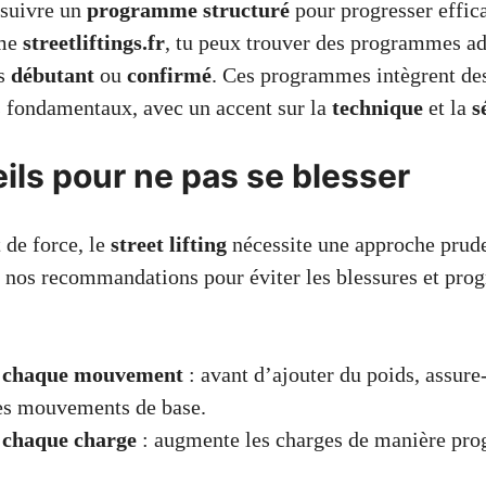
e suivre un
programme structuré
pour progresser effic
mme
streetliftings.fr
, tu peux trouver des programmes ad
is
débutant
ou
confirmé
. Ces programmes intègrent des
 fondamentaux, avec un accent sur la
technique
et la
s
ils pour ne pas se blesser
de force, le
street lifting
nécessite une approche prude
i nos recommandations pour éviter les blessures et prog
r chaque mouvement
: avant d’ajouter du poids, assure
les mouvements de base.
 chaque charge
: augmente les charges de manière prog